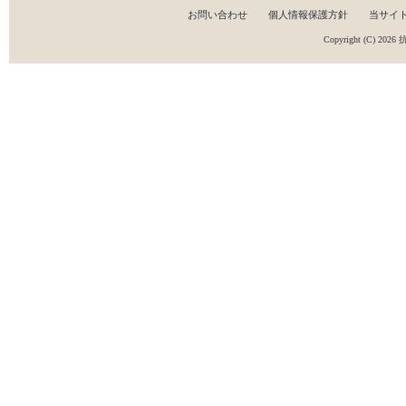
お問い合わせ
個人情報保護方針
当サイ
Copyright (C) 2026