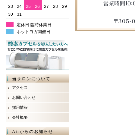
23
24
25
26
27
28
29
30
31
定休日 臨時休業日
ホットヨガ開催日
当サロンについて
アクセス
お問い合わせ
採用情報
会社概要
Airからのお知らせ