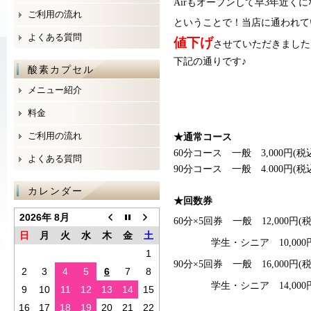
Airもオープンして早3年近く
ご利用の流れ
ということで！当店に通われて
よくある質問
値下げ
させていただきました
下記の通りです♪
酸素カプセル
メニュー紹介
料金
ご利用の流れ
★通常コース
60分コース 一般 3,000円(
よくある質問
90分コース 一般 4.000円(
カレンダー
★回数券
2026年 8月
60分×5回券 一般 12,000円
日
月
火
水
木
金
土
学生・シニア 10,000
1
90分×5回券 一般 16,000円
2
3
4
5
6
7
8
学生・シニア 14,000
9
10
11
12
13
14
15
16
17
18
19
20
21
22