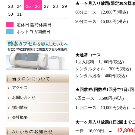
★一ヶ月入り放題
(
限定
30
名様
23
24
25
26
27
28
29
60分コース 12,000円(税込)
30
31
90分コース 16,000円(税込)
定休日 臨時休業日
ホットヨガ開催日
★通常コース
1回入浴料 1,100円(税込)
レンタルタオル 300円(税込)
レンタル浴着 400円(税込)
当サロンについて
アクセス
★回数券
(
回数券
1
回分で
1
日
2
回
お問い合わせ
6回コース 5,500円(税込)
採用情報
12回コース 10,000円(税込)
会社概要
★一ヶ月入り放題
(1
日
2
回まで
12,800
一律 16,000円 →
Airからのお知らせ