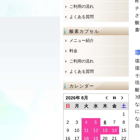
昨
ご利用の流れ
チ
さ
よくある質問
酸
書
酸素カプセル
メニュー紹介
料金
ご利用の流れ
環
環
よくある質問
そ
現
カレンダー
酸
3
2026年 8月
な
日
月
火
水
木
金
土
に
1
な
2
3
4
5
6
7
8
自
9
10
11
12
13
14
15
16
17
18
19
20
21
22