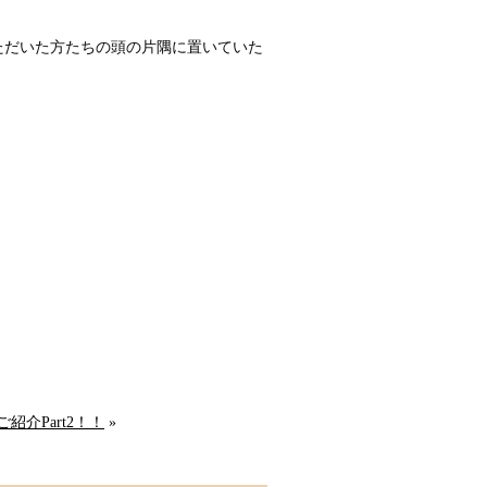
ただいた方たちの頭の片隅に置いていた
紹介Part2！！
»