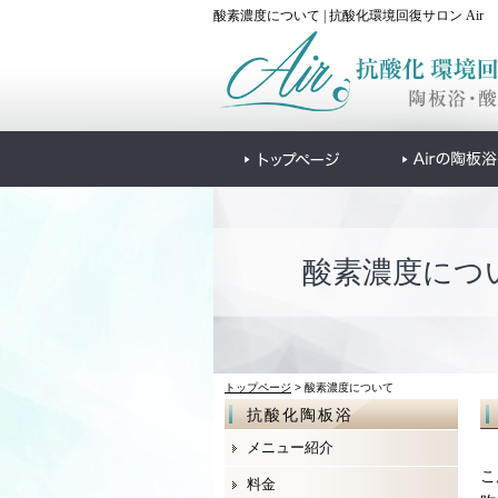
酸素濃度について | 抗酸化環境回復サロン Air
酸素濃度につ
トップページ
> 酸素濃度について
抗酸化陶板浴
メニュー紹介
こ
料金