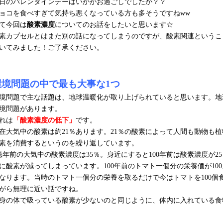
日のバレンタインデーはいかがお過ごしでしたか？？
ョコを食べすぎて気持ち悪くなっている方も多そうですねww
て今回は
酸素濃度
についてのお話をしたいと思います☆
素カプセルとはまた別の話になってしまうのですが、酸素関連というこ
いてみました！ご了承ください。
環境問題の中で最も大事な
1
つ
境問題で主な話題は、地球温暖化が取り上げられていると思います。地
境問題があります。
れは
「酸素濃度の低下」
です。
在大気中の酸素は約21％あります。21％の酸素によって人間も動物も
素を消費するというのを繰り返しています。
億年前の大気中の酸素濃度は35％。身近にすると100年前は酸素濃度が25
に酸素が減ってしまっています。100年前のトマト一個分の栄養価が10
なります。当時のトマト一個分の栄養を取るだけで今はトマトを100個
がら無理に近い話ですね。
身の体で吸っている酸素が少ないのと同じように、体内に入れている食