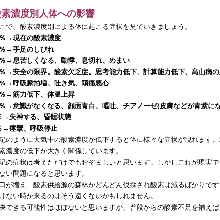
酸素濃度別人体への影響
こで、酸素濃度別による体に起こる症状を見ていきましょう。
％→現在の酸素濃度
％→手足のしびれ
％→息苦しくなる、動悸、息切れ、めまい
％→安全の限界。酸素欠乏症。思考能力低下、計算能力低下、高山病の
％→呼吸脈拍増、吐き気、頭痛悪心
％→筋力低下、体温上昇
％→意識がなくなる、顔面青白、嘔吐、チアノーゼ
(
皮膚などが青紫に
％→失神する、昏睡状態
％→痙攣、呼吸停止
記のように大気中の酸素濃度が低下すると体に様々な症状が現れます。
素濃度の低下が大きく関係しています。
記の症状は考えただけでもおぞましいと思います。しかしこれが現実で
ない問題になると思います。
口が増え、酸素供給源の森林がどんどん伐採され酸素は減るばかりです
けない時が来るのはそう遠くないかもしれません。
決できる可能性はほぼないと思いますが、普段からの酸素不足を補えば