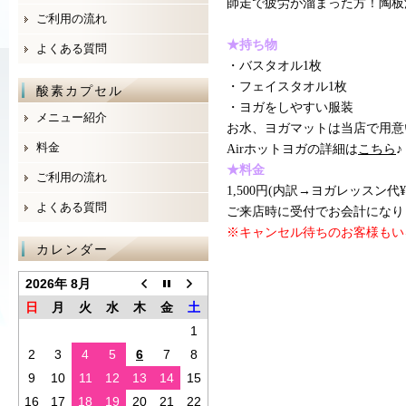
師走で疲労が溜まった方！陶板浴
ご利用の流れ
★持ち物
よくある質問
・バスタオル1枚
・フェイスタオル1枚
酸素カプセル
・ヨガをしやすい服装
メニュー紹介
お水、ヨガマットは当店で用意い
料金
Airホットヨガの詳細は
こちら
♪
★料金
ご利用の流れ
1,500円(内訳→ヨガレッスン代¥
よくある質問
ご来店時に受付でお会計になり
※キャンセル待ちのお客様もい
カレンダー
2026年 8月
日
月
火
水
木
金
土
1
2
3
4
5
6
7
8
9
10
11
12
13
14
15
16
17
18
19
20
21
22